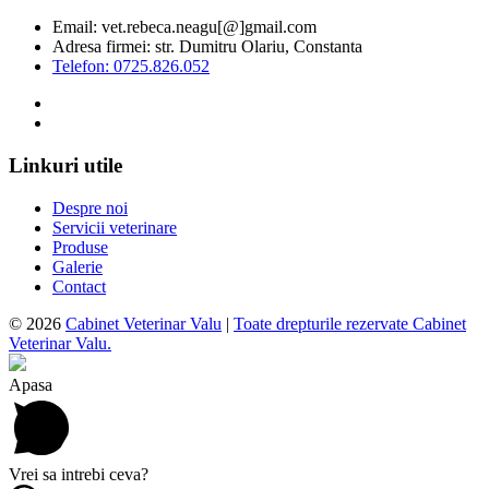
Email: vet.rebeca.neagu[@]gmail.com
Adresa firmei: str. Dumitru Olariu, Constanta
Telefon: 0725.826.052
Linkuri utile
Despre noi
Servicii veterinare
Produse
Galerie
Contact
© 2026
Cabinet Veterinar Valu
|
Toate drepturile rezervate Cabinet
Veterinar Valu.
Apasa
Vrei sa intrebi ceva?